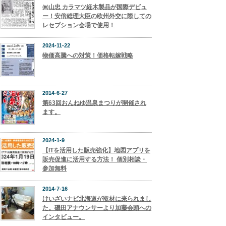
㈱山忠 カラマツ経木製品が国際デビュ
ー！安倍総理大臣の欧州外交に際しての
レセプション会場で使用！
2024-11-22
物価高騰への対策！価格転嫁戦略
2014-6-27
第63回おんねゆ温泉まつりが開催され
ます。
2024-1-9
【ITを活用した販売強化】地図アプリを
販売促進に活用する方法！ 個別相談・
参加無料
2014-7-16
けいざいナビ北海道が取材に来られまし
た。磯田アナウンサーより加藤会頭への
インタビュー。