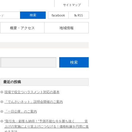
サイトマップ
概要・アクセス
地域情報
最近の投稿
現場で役立つハラスメント対応の基本
「でんさいネット」説明会開催のご案内
「一日公庫」のご案内
”取引先・顧客も納得！”予測不能な今を勝ち抜く 賃
上げの実施により賃上げにつなげる！価格転嫁を円滑に進
める方法