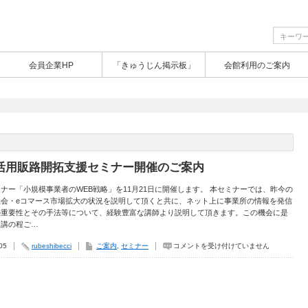
会員企業HP
「きゅうじん掲示板」
会館利用のご案内
活用販路開拓支援セミナー開催のご案内
ナー「小規模事業者のWEB戦略」を11月21日に開催します。 本セミナーでは、昨今の
社会・eコマース市場拡大の状況を説明して頂くと共に、ネット上に事業所の情報を発信
の重要性とその手法等について、経験豊富な講師より説明して頂きます。この機会に是
受講の程ご…
Ｉ
05
rubeshibecci
ご案内
,
セミナー
コメントを受け付けていません
Ｔ
活
用
販
路
開
拓