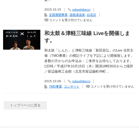
2015.10.15
rubeshibecci
全国展開事業
,
温根湯温泉
,
白花豆
地
コメントを受け付けていません
域
力
活
和太鼓＆津軽三味線 Liveを開催しま
用
新
す。
事
業
∞
和太鼓「しんた」と津軽三味線「新田昌弘」のLive 当所主
全
催（TMO事業）の標記ライブを下記により開催致します。
国
多数の方からのお申込み・ご来所をお待ちしております。
展
開
□日時／平成27年10月15日（木）開演18時30分から □場所
プ
／留辺蘂商工会館（北見市留辺蘂町仲町…
ロ
ジ
ェ
2015.10.06
rubeshibecci
ク
和
TMO事業
,
コンサート
コメントを受け付けていません
ト
太
は
鼓
＆
津
軽
トップページに戻る
三
味
線
Live
を
開
催
し
ま