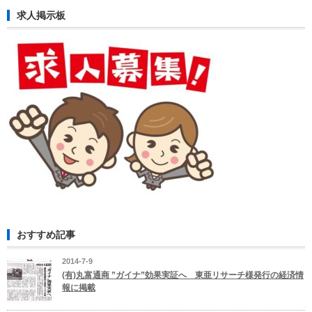
す。
求人掲示板
は
おすすめ記事
2014-7-9
(有)丸富通商 ”ガイナ”効果実証へ 東亜リサーチ様発行の経済情
報に掲載