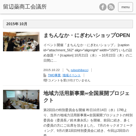
menu
2015年 10月
まちんなか・にぎわいショップOPEN
イベント開催「まちんなか・にぎわいショップ」 [caption
id="attachment_562" align="alignright" width="150"] いもの詰
め放題＾＾[/caption] 10月21日（水）～10月22日（木）の二
日間に…
2015.10.22
rubeshibecci
TMO事業
,
地域イベント
ま
コメントを受け付けていません
ち
ん
な
地域力活用新事業∞全国展開プロジェ
か・
に
クト
ぎ
わ
い
第2回目の特別委員会を開催 昨日10月14日（水）17時よ
シ
り、当所の地域力活用新事業∞全国展開プロジェクトの特別
ョ
委員会（委員長／鈴木康永氏）を開催、前回に続き、多く
ッ
プ
の委員の方にご出席を頂きました。 7月のキックオフミーテ
OPEN
ィング、9月の第1回目特別委員会に続き、今回は2回目の
は
委…