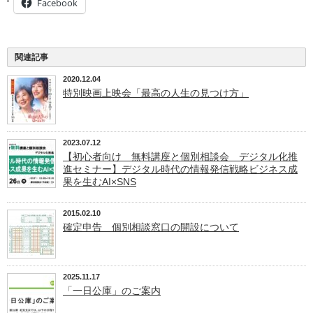
Facebook
関連記事
2020.12.04
特別映画上映会「最高の人生の見つけ方」
2023.07.12
【初心者向け 無料講座と個別相談会 デジタル化推
進セミナー】デジタル時代の情報発信戦略ビジネス成
果を生むAI×SNS
2015.02.10
確定申告 個別相談窓口の開設について
2025.11.17
「一日公庫」のご案内