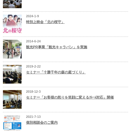
2024-1-9
特別上映会「北の桜守」
2014-6-24
観光PR事業「観光キャラバン」を実施
2019-2-22
セミナー「十勝千年の森の庭づくり」
2018-12-3
セミナー「お客様の怒りを笑顔に変えるｸﾚｰﾑ対応」開催
2021-7-13
個別相談会のご案内