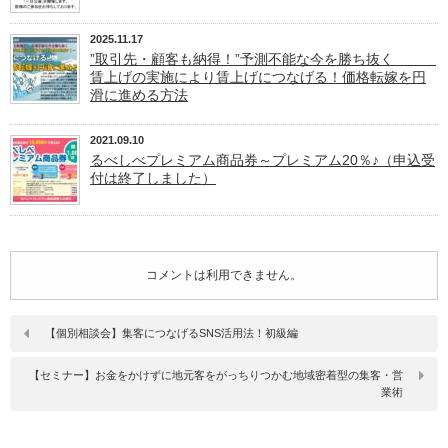
2025.11.17
”取引先・顧客も納得！”予測不能な今を勝ち抜く
賃上げの実施により賃上げにつなげる！価格転嫁を円
滑に進める方法
2021.09.10
るべしべプレミアム商品券～プレミアム20％♪（申込受
付は終了しました）
コメントは利用できません。
【個別相談会】集客につなげるSNS活用法！初級編
【セミナー】お金をかけずに地元客をがっちりつかむ地域密着型の集客・営
業術