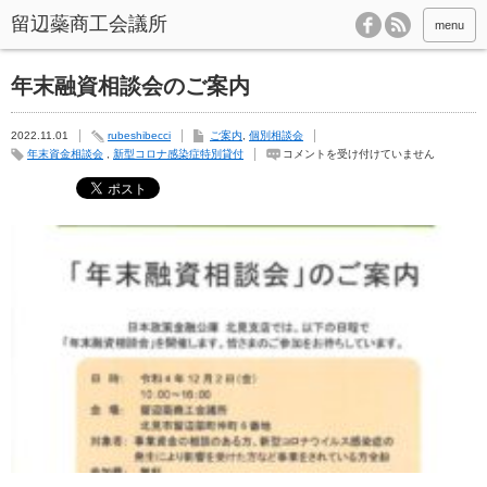
menu
年末融資相談会のご案内
2022.11.01
rubeshibecci
ご案内
,
個別相談会
年
年末資金相談会
,
新型コロナ感染症特別貸付
コメントを受け付けていません
末
融
資
相
談
会
の
ご
案
内
は