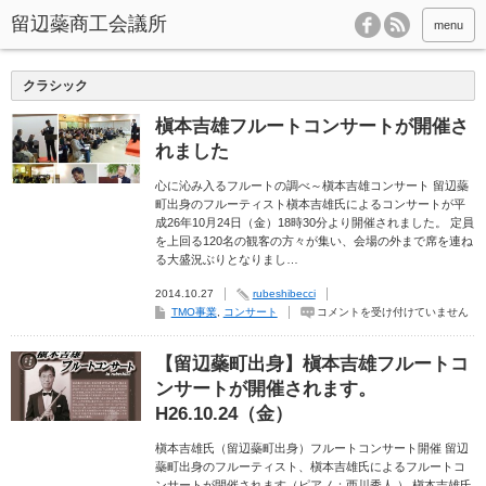
menu
クラシック
槇本吉雄フルートコンサートが開催さ
れました
心に沁み入るフルートの調べ～槇本吉雄コンサート 留辺蘂
町出身のフルーティスト槇本吉雄氏によるコンサートが平
成26年10月24日（金）18時30分より開催されました。 定員
を上回る120名の観客の方々が集い、会場の外まで席を連ね
る大盛況ぶりとなりまし…
2014.10.27
rubeshibecci
槇
TMO事業
,
コンサート
コメントを受け付けていません
本
吉
雄
【留辺蘂町出身】槇本吉雄フルートコ
フ
ル
ンサートが開催されます。
ー
ト
H26.10.24（金）
コ
ン
サ
槇本吉雄氏（留辺蘂町出身）フルートコンサート開催 留辺
ー
蘂町出身のフルーティスト、槇本吉雄氏によるフルートコ
ト
が
ンサートが開催されます（ピアノ：西川秀人 ） 槇本吉雄氏