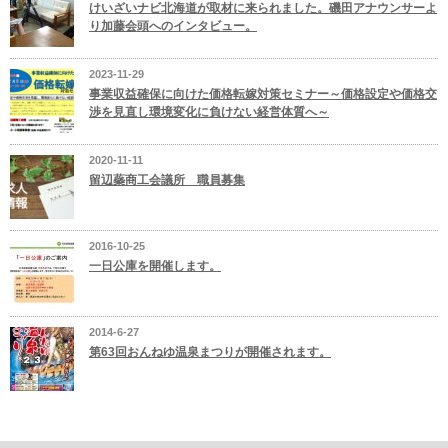
けいざいナビ北海道が取材に来られました。磯田アナウンサーよ
り加藤会頭へのインタビュー。
2023-11-29
事業収益確保に向けた価格転嫁対策セミナー～価格設定や価格交
渉を見直し環境変化に負けない経営体質へ～
2020-11-11
留辺蘂商工会議所 職員募集
2016-10-25
一日公庫を開催します。
2014-6-27
第63回おんねゆ温泉まつりが開催されます。