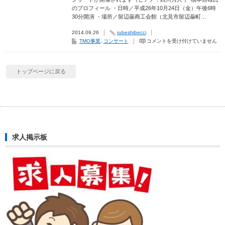
開
のプロフィール ・日時／平成26年10月24日（金）午後6時
催
さ
30分開演 ・場所／留辺蘂商工会館（北見市留辺蘂町…
れ
ま
2014.09.26
rubeshibecci
し
た
【留
TMO事業
,
コンサート
コメントを受け付けていません
は
辺
蘂
町
出
身】
トップページに戻る
槇
本
吉
雄
フ
ル
ー
ト
コ
ン
求人掲示板
サ
ー
ト
が
開
催
さ
れ
ま
す。
H26.10.24（金）
は