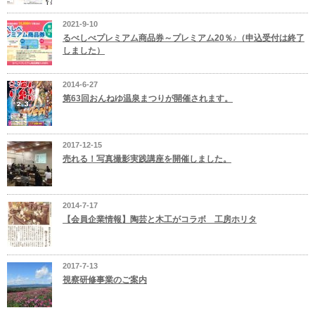
2021-9-10
るべしべプレミアム商品券～プレミアム20％♪（申込受付は終了
しました）
2014-6-27
第63回おんねゆ温泉まつりが開催されます。
2017-12-15
売れる！写真撮影実践講座を開催しました。
2014-7-17
【会員企業情報】陶芸と木工がコラボ 工房ホリタ
2017-7-13
視察研修事業のご案内