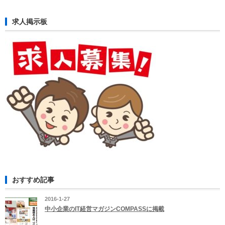
れ
た
ま
求人掲示板
ち
な
か
水
族
館」
を
開
催
は
おすすめ記事
2016-1-27
中小企業のIT経営マガジンCOMPASSに掲載