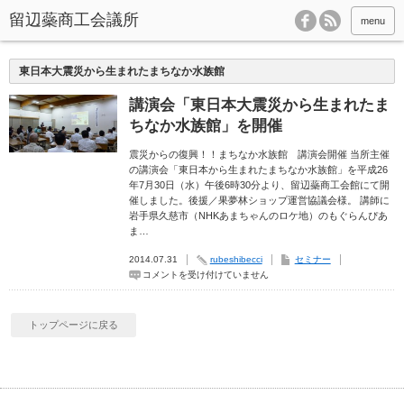
menu
東日本大震災から生まれたまちなか水族館
講演会「東日本大震災から生まれたま
ちなか水族館」を開催
震災からの復興！！まちなか水族館 講演会開催 当所主催
の講演会「東日本から生まれたまちなか水族館」を平成26
年7月30日（水）午後6時30分より、留辺蘂商工会館にて開
催しました。後援／果夢林ショップ運営協議会様。 講師に
岩手県久慈市（NHKあまちゃんのロケ地）のもぐらんぴあ
ま…
2014.07.31
rubeshibecci
セミナー
講
コメントを受け付けていません
演
会
「東
日
トップページに戻る
本
大
震
災
か
ら
生
ま