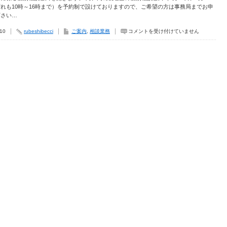
れも10時～16時まで）を予約制で設けておりますので、ご希望の方は事務局までお申
下さい…
確
.10
rubeshibecci
ご案内
,
相談業務
コメントを受け付けていません
定
申
告
個
別
相
談
窓
口
の
開
設
に
つ
い
て
は