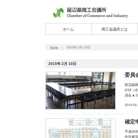
ホーム
商工会議所とは
Home
2015年 2月 10日
2015年 2月 10日
委員
留辺蘂商
2/18
員会 ●
2015.02
確定
平成26
申告書等