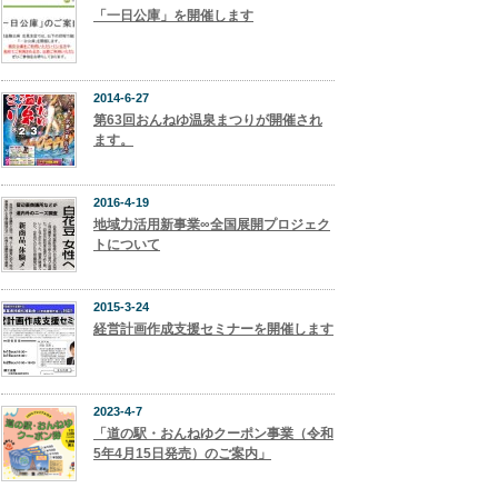
「一日公庫」を開催します
2014-6-27
第63回おんねゆ温泉まつりが開催され
ます。
2016-4-19
地域力活用新事業∞全国展開プロジェク
トについて
2015-3-24
経営計画作成支援セミナーを開催します
2023-4-7
「道の駅・おんねゆクーポン事業（令和
5年4月15日発売）のご案内」