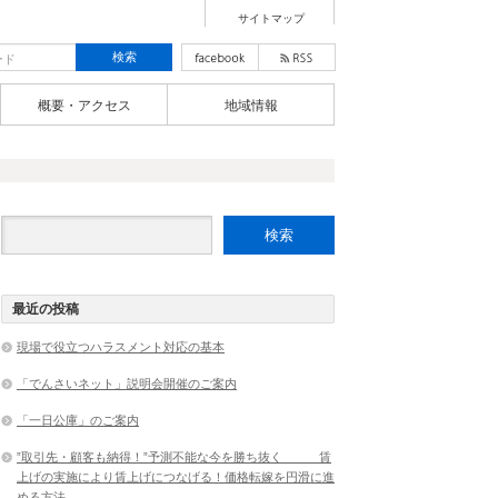
サイトマップ
概要・アクセス
地域情報
最近の投稿
現場で役立つハラスメント対応の基本
「でんさいネット」説明会開催のご案内
「一日公庫」のご案内
”取引先・顧客も納得！”予測不能な今を勝ち抜く 賃
上げの実施により賃上げにつなげる！価格転嫁を円滑に進
める方法