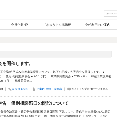
会員企業HP
「きゅうじん掲示板」
会館利用のご案内
会を開催します。
工会議所 平成27年度事業課題について、以下の日程で各委員会を開催します。 ●
（水） 観光･地域振興員会 ● 2/18（水） 商業振興委員会 ● 2/19（木） 林産工業振興委
 2/23（月） 総務委員会…
委
.10
rubeshibecci
ご案内
,
総会・諸会議
コメントを受け付けていません
員
会
を
開
申告 個別相談窓口の開設について
催
し
ま
年分青色決算書・確定申告書個別相談窓口開設 下記により、青色申告決算書並びに確定
す。
に係る個別相談窓口を開きます。 尚、岡島税理士の個別相談窓口（2月27日、3月2
は