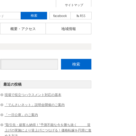
サイトマップ
概要・アクセス
地域情報
最近の投稿
現場で役立つハラスメント対応の基本
「でんさいネット」説明会開催のご案内
「一日公庫」のご案内
”取引先・顧客も納得！”予測不能な今を勝ち抜く 賃
上げの実施により賃上げにつなげる！価格転嫁を円滑に進
める方法