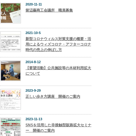
2020-11-11
留辺蘂商工会議所 職員募集
2021-10-5
新型コロナウィルス対策支援の概要・活
用によるウィズコロナ・アフターコロナ
時代の売上の伸ばし方
2014-8-12
【要望活動】公共施設等の木材利用拡大
について
2023-9-29
正しい歩き方講座 開催のご案内
2023-11-13
SNSを活用した非接触型販路拡大セミナ
ー 開催のご案内