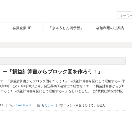
会員企業HP
「きゅうじん掲示板」
会館利用のご案内
ナー「損益計算書からブロック図を作ろう！」
ナー「損益計算書からブロック図を作ろう！」 ～損益計算書を図にして理解する～ 平
10月30日（火）18時30分より、留辺蘂商工会館にて経営セミナー「損益計算書からブロ
を作ろう！～損益計算書を図にして理解する～」を行いました。（消費税軽減税率対応
セ
.31
rubeshibecci
セミナー
コメントを受け付けていません
ミ
ナ
ー
「損
益
計
算