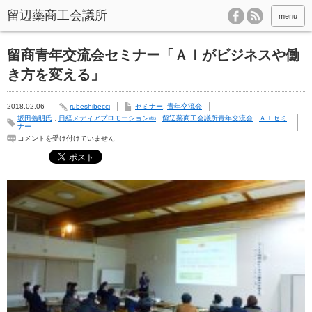
menu
留商青年交流会セミナー「ＡＩがビジネスや働
き方を変える」
2018.02.06
rubeshibecci
セミナー
,
青年交流会
坂田義明氏
,
日経メディアプロモーション㈱
,
留辺蘂商工会議所青年交流会
,
ＡＩセミ
ナー
留
コメントを受け付けていません
商
青
年
交
流
会
セ
ミ
ナ
ー
「Ａ
Ｉ
が
ビ
ジ
ネ
ス
や
働
き