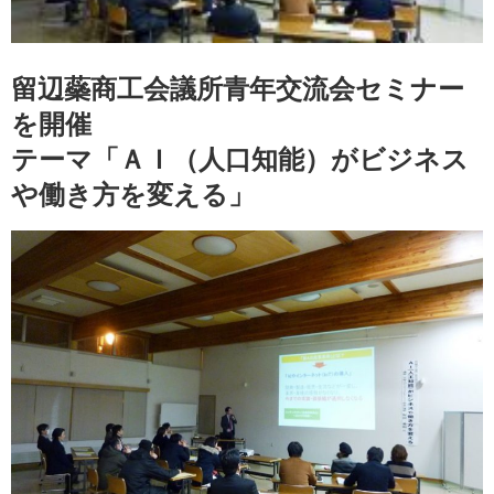
方
を
変
え
る」
は
留辺蘂商工会議所青年交流会セミナー
を開催
テーマ「ＡＩ（人口知能）がビジネス
や働き方を変える」