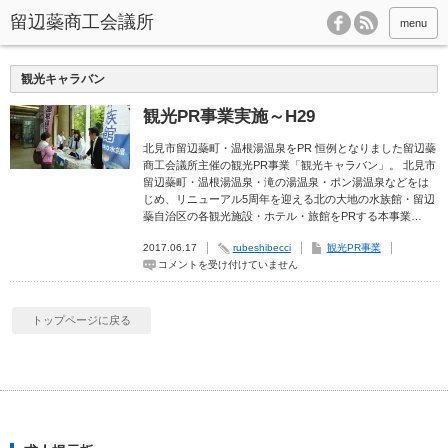
menu
観光キャラバン
観光PR事業実施～H29
北見市留辺蘂町・温根湯温泉をPR 恒例となりました留辺蘂
商工会議所主催の観光PR事業「観光キャラバン」。 北見市
留辺蘂町・温根湯温泉・滝の湯温泉・ポン湯温泉などをは
じめ、リニューアル5周年を迎える北の大地の水族館・留辺
蘂自治区の各観光施設・ホテル・旅館をPRする本事業…
2017.06.17
rubeshibecci
観光PR事業
観
コメントを受け付けていません
光
PR
事
業
トップページに戻る
実
施
～
H29
は