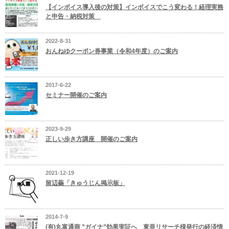
【インボイス導入後の対策】インボイスでこう変わる！経理実務
と申告・納税対策
2022-8-31
おんねゆクーポン券事業（令和4年度）のご案内
2017-6-22
セミナー開催のご案内
2023-9-29
正しい歩き方講座 開催のご案内
2021-12-19
留辺蘂「きゅうじん掲示板」
2014-7-9
(有)丸富通商 ”ガイナ”効果実証へ 東亜リサーチ様発行の経済情