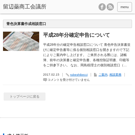
menu
青色決算書作成相談窓口
平成28年分確定申告について
平成28年分の確定申告相談窓口について 青色申告決算書並
びに確定申告書等に係る個別相談窓口を開きますので下記
によりご案内申し上げます。 ご来所される際には、諸帳
簿、前年の決算書と確定申告書、各種控除証明書、印鑑等
をご持参下さい。 なお、岡島税理士の個別相談窓口（…
2017.02.15
rubeshibecci
ご案内
,
相談業務
平
コメントを受け付けていません
成
28
年
分
トップページに戻る
確
定
申
告
に
つ
い
て
は