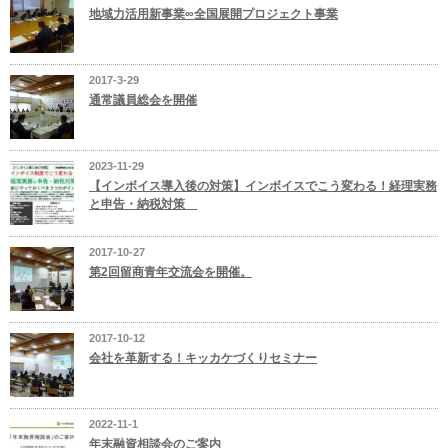
地域力活用新事業∞全国展開プロジェクト事業
2017-3-29
通常議員総会を開催
2023-11-29
【インボイス導入後の対策】インボイスでこう変わる！経理実務
と申告・納税対策
2017-10-27
第2回留商青年交流会を開催。
2017-10-12
会社を革新する！キッカケづくりセミナー
2022-11-1
年末融資相談会のご案内