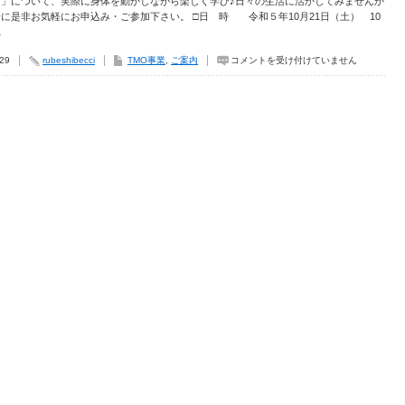
方」について、実際に身体を動かしながら楽しく学び♪日々の生活に活かしてみませんか
開
催
に是非お気軽にお申込み・ご参加下さい。 □日 時 令和５年10月21日（土） 10
の
…
ご
案
内
正
.29
rubeshibecci
TMO事業
,
ご案内
コメントを受け付けていません
は
し
い
歩
き
方
講
座
開
催
の
ご
案
内
は