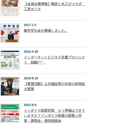
【会員企業情報】陶芸と木工がコラボ
工房ホリタ
2017-1-5
新年交礼会を開催しました。
2015-4-28
インターネットビジネス支援プロジェク
ト 始動(^^ゞ
2018-8-29
【要望活動】公共施設等の木材の利用拡
大要望
2023-8-9
インボイス制度対策 もう準備はできて
いますか？インボイス制度の課題と対
策・講習会・個別相談会