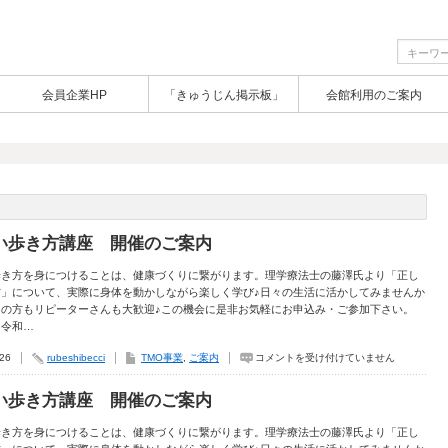
会員企業HP
「きゅうじん掲示板」
会館利用のご案内
い歩き方講座 開催のご案内
歩き方を身につけることは、健康づくりに繋がります。理学療法士の藤澤氏より「正し
方」について、実際に身体を動かしながら楽しく学び♪日々の生活に活かしてみませんか
ての方もリピーターさんも大歓迎♪この機会に是非お気軽にお申込み・ご参加下さい。
 令和…
正
.26
rubeshibecci
TMO事業
,
ご案内
コメントを受け付けていません
し
い
歩
い歩き方講座 開催のご案内
き
方
講
歩き方を身につけることは、健康づくりに繋がります。理学療法士の藤澤氏より「正し
座