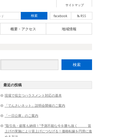
サイトマップ
概要・アクセス
地域情報
最近の投稿
現場で役立つハラスメント対応の基本
「でんさいネット」説明会開催のご案内
「一日公庫」のご案内
”取引先・顧客も納得！”予測不能な今を勝ち抜く 賃
上げの実施により賃上げにつなげる！価格転嫁を円滑に進
める方法